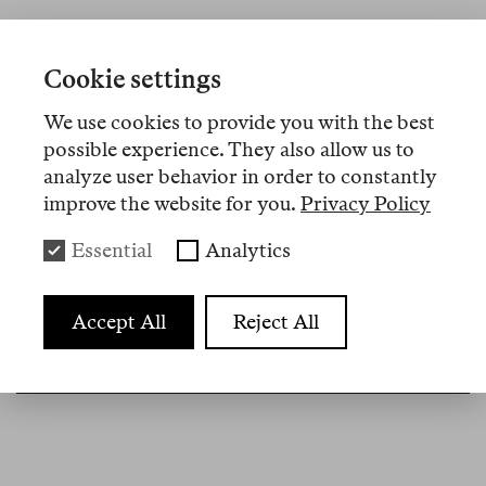
No 19
mag 2026
Cookie settings
Florian Meinel
Meinungsfreiheit heute oder Vom
We use cookies to provide you with the best
Sinn der unklaren Rechtslage
possible experience. They also allow us to
analyze user behavior in order to constantly
Warum ist es leichter, einen sehnsüchtigen
improve the website for you.
Privacy Policy
Ausspruch über das Land «vom Fluss zum Meer»
Essential
Analytics
zu verbieten als rechte Hasstiraden? Ronen
Steinkes
Meinungsfreiheit
trägt viele Einzelfälle
zusammen, hat zu den Gründen und Abgründen
Accept All
Reject All
der deutschen Probleme mit diesem Grundrecht
aber wenig zu sagen.