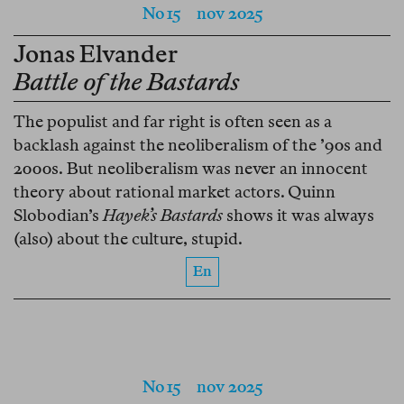
No 15
nov 2025
Jonas Elvander
Battle of the Bastards
The populist and far right is often seen as a
backlash against the neoliberalism of the ’90s and
2000s. But neoliberalism was never an innocent
theory about rational market actors. Quinn
Slobodian’s
Hayek’s Bastards
shows it was always
(also) about the culture, stupid.
En
No 15
nov 2025