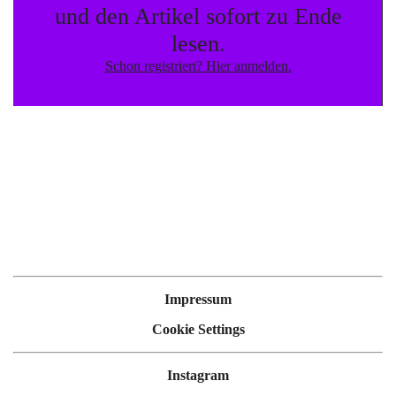
formt es Singularität über die Intensivierung der eigenen
und den Artikel sofort zu Ende
ästhetischen Erfahrung. Es ist eine Emanzipation der
lesen.
Gefühle, deren sozialer Gehalt es ist, sich vordergründig
Schon registriert? Hier anmelden.
von Gesellschaft loszusagen.
Impressum
Cookie Settings
Instagram