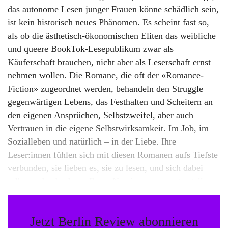
das autonome Lesen junger Frauen könne schädlich sein,
ist kein historisch neues Phänomen. Es scheint fast so,
als ob die ästhetisch-ökonomischen Eliten das weibliche
und queere BookTok-Lesepublikum zwar als
Käuferschaft brauchen, nicht aber als Leserschaft ernst
nehmen wollen. Die Romane, die oft der «Romance-
Fiction» zugeordnet werden, behandeln den Struggle
gegenwärtigen Lebens, das Festhalten und Scheitern an
den eigenen Ansprüchen, Selbstzweifel, aber auch
Vertrauen in die eigene Selbstwirksamkeit. Im Job, im
Sozialleben und natürlich – in der Liebe. Ihre
Leser:innen fühlen sich mit diesen Romanen aufs Tiefste
verbunden, sie lieben es, sie zu lesen, und sich dabei
selbst zu beobachten. Ihnen Narzissmus zu unterstellen,
greift zu kurz. Ja, es ist ein Lesen, das seinen
Ausgangspunkt beim Ich nimmt und auf die
Jetzt Berlin Review abonnieren
Anerkennung anderer angewiesen ist. Gleichzeitig aber