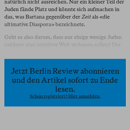
natürlich nicht ausreichen. Nur ein kleiner Teil der
Juden fände Platz und könnte sich aufmachen in
das, was Bartana gegenüber der
Zeit
als «die
ultimative Diaspora» bezeichnete.
Geht es also darum, dass nur einige wenige Juden
exklusiv eine zerstörte Welt verlassen sollen? Der
kuratorische Text beantwortet auch diese heikle
Frage: Die
Light To The Nations
, heißt es da, soll
der übrigen Menschheit zum «Leuchtfeuer der
Jetzt Berlin Review abonnieren
Hoffnung und Innovation» werden, zur
und den Artikel sofort zu Ende
«Blaupause für den potenziellen Bau weiterer
lesen.
Raumschiffe», eine Einladung an die Menschheit,
Schon registriert? Hier anmelden.
«sich kollektiv auf Reisen zu begeben».