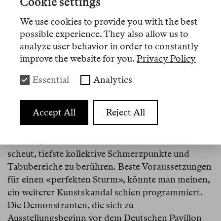
Cookie settings
Spannungen noch einmal intensiviert und
vervielfältigt. Deutschland avancierte dabei zu
We use cookies to provide you with the best
einem Hauptaustragungsort kultureller Kämpfe;
possible experience. They also allow us to
viele Ausstellungsabsagen, der Eklat bei der
analyze user behavior in order to constantly
Berlinale-Gala 2023, die Aktion «Strike Germany»
improve the website for you.
Privacy Policy
belegen dies hinlänglich.
Essential
Analytics
Mitten in diesem aufgeheizten Klima wurde im
Frühling die Kunstbiennale von Venedig eröffnet.
Accept All
Reject All
Und ausgerechnet im Deutschen Pavillon wurde
eine israelische Künstlerin ausgestellt, Yael
Bartana, von der man weiß, dass sie sich nicht
scheut, tiefste kollektive Schmerzpunkte und
Tabubereiche zu berühren. Beste Voraussetzungen
für einen «perfekten Sturm», könnte man meinen,
ein weiterer Kunstskandal schien programmiert.
Die Demonstranten, die sich zu
Ausstellungsbeginn vor dem Deutschen Pavillon