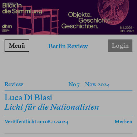
ANZEIGE
Menü
Login
Berlin Review
Review
No 7
Nov. 2024
Luca Di Blasi
Licht für die Nationalisten
Veröffentlicht am 08.11.2024
Merken