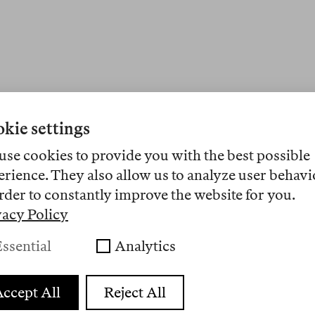
kie settings
use cookies to provide you with the best possible
erience. They also allow us to analyze user behavi
rder to constantly improve the website for you.
vacy Policy
r Bücher und Ideen. Seit Februar 2024 produzieren 
ckte
Reader
.
ssential
Analytics
hemen, weitschweifig und subjektiv, literarisch 
ccept All
Reject All
und Filme. Unsere
MEMOS
sind situative Denkzet
 Lesestücke im Dialog mit fotografischen Arbeite