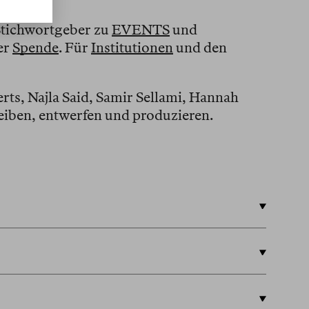
Stichwortgeber zu
EVENTS
und
er
Spende
. Für
Institutionen
und den
rts, Najla Said, Samir Sellami, Hannah
eiben, entwerfen und produzieren.