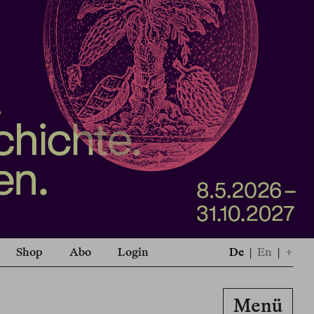
Shop
Abo
Login
De
|
En
|
+
Menü