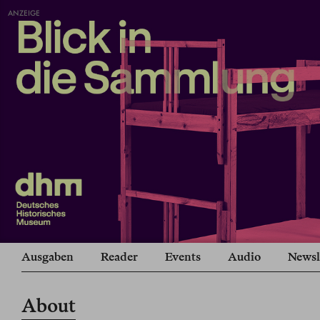
ANZEIGE
Ausgaben
Reader
Events
Audio
Newsl
About