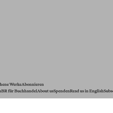
hene Werke
Abonnieren
n
BR für Buchhandel
About us
Spenden
Read us in English
Subs