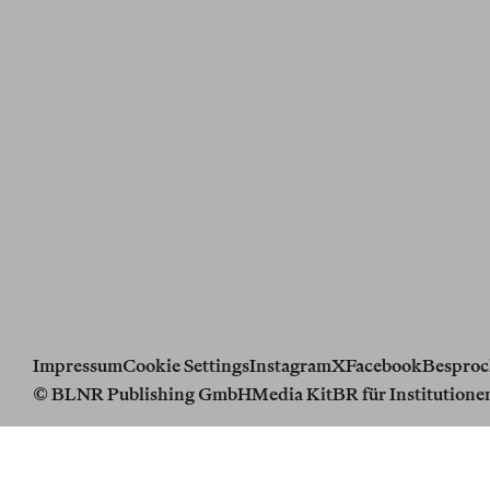
Impressum
Cookie Settings
Instagram
X
Facebook
Besproc
© BLNR Publishing GmbH
Media Kit
BR für Institutione