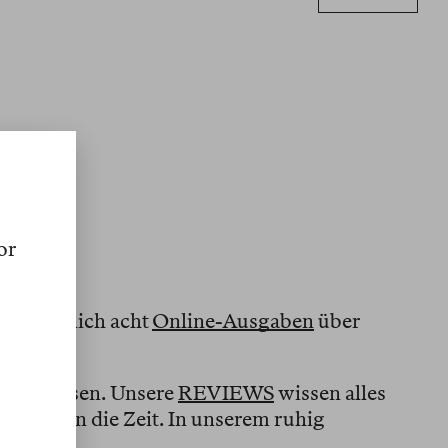
or
wir jährlich acht
Online-Ausgaben
über
und belesen. Unsere
REVIEWS
wissen alles
tel gegen die Zeit. In unserem ruhig
n.