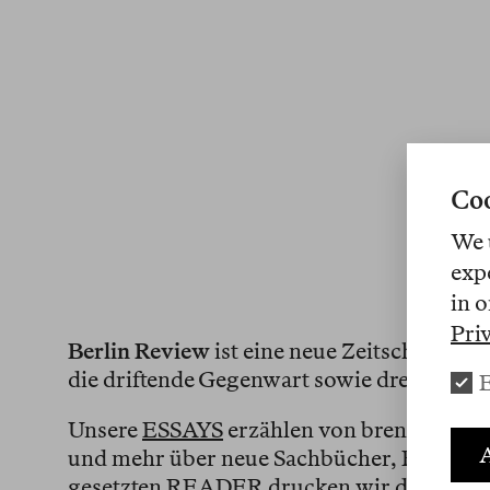
Coo
We 
exp
in o
Pri
Berlin Review
ist eine neue Zeitschrift fü
die driftende Gegenwart sowie drei gedru
E
Unsere
ESSAYS
erzählen von brennenden T
A
und mehr über neue Sachbücher, Romane 
gesetzten
READER
drucken wir die besten