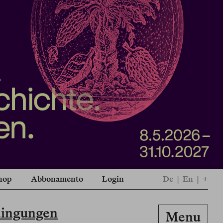
hop
Abbonamento
Login
De
|
En
|
+
dingungen
Menu