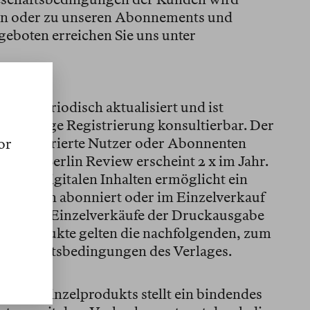
en oder zu unseren Abonnements und
geboten erreichen Sie uns unter
wird periodisch aktualisiert und ist
 vorherige Registrierung konsultierbar. Der
uf registrierte Nutzer oder Abonnenten
or
e der Berlin Review erscheint 2 x im Jahr.
allen digitalen Inhalten ermöglicht ein
be kann abonniert oder im Einzelverkauf
ts und Einzelverkäufe der Druckausgabe
ger Produkte gelten die nachfolgenden, zum
n Geschäftsbedingungen des Verlages.
 oder Einzelprodukts stellt ein bindendes