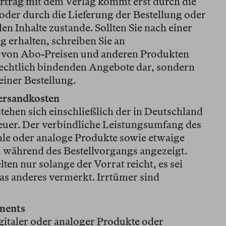
ertrag mit dem Verlag kommt erst durch die
oder durch die Lieferung der Bestellung oder
len Inhalte zustande. Sollten Sie nach einer
g erhalten, schreiben Sie an
 von Abo-Preisen und anderen Produkten
e rechtlich bindenden Angebote dar, sondern
iner Bestellung.
Versandkosten
stehen sich einschließlich der in Deutschland
euer. Der verbindliche Leistungsumfang des
ale oder analoge Produkte sowie etwaige
 während des Bestellvorgangs angezeigt.
en nur solange der Vorrat reicht, es sei
was anderes vermerkt. Irrtümer sind
ements
italer oder analoger Produkte oder