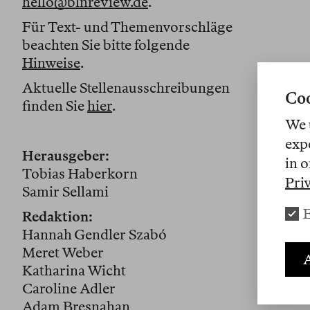
hello@blnreview.de
.
Für Text- und Themenvorschläge
beachten Sie bitte folgende
Hinweise
.
Aktuelle Stellenausschreibungen
Coo
finden Sie
hier
.
We 
exp
Herausgeber:
in o
Tobias Haberkorn
Pri
Samir Sellami
E
Redaktion:
Hannah Gendler Szabó
Meret Weber
A
Katharina Wicht
Caroline Adler
Adam Bresnahan