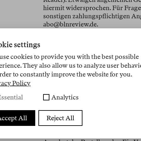
hiermit widersprochen. Für Frag
sonstigen zahlungspflichtigen An
abo@blnreview.de.
1. Geltungsbereich
kie settings
Das digitale Angebot des Verlages 
use cookies to provide you with the best possible
grundsätzlich kostenlos und ohne
Zugang zu einigen Inhalten wird a
erience. They also allow us to analyze user behavi
beschränkt. Eine gedruckte Ausgab
rder to constantly improve the website for you.
Den uneingeschränkten Zugang zu 
vacy Policy
Abonnement. Die gedruckte Ausga
ssential
Analytics
erworben werden. Für Abonnemen
oder anderer digitaler oder analo
Zeitpunkt der Bestellung gültige
ccept All
Reject All
2. Vertragsschluss
Die Bestellung eines Abonnements