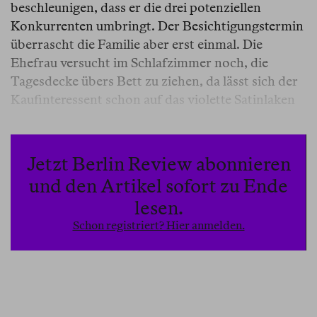
beschleunigen, dass er die drei potenziellen
Konkurrenten umbringt. Der Besichtigungstermin
überrascht die Familie aber erst einmal. Die
Ehefrau versucht im Schlafzimmer noch, die
Tagesdecke übers Bett zu ziehen, da lässt sich der
Kaufinteressent schon auf das violette Satinlaken
sinken und klopft einladend auf die Bettkante. Die
Kette um seinen Hals ist ein wenig zu dick, das
Hemd einen Knopf zu weit offen und auf seiner
Jetzt Berlin Review abonnieren
Stirn steht ein leichter Schweißfilm. Die Ehefrau
und den Artikel sofort zu Ende
kräuselt auf das unausgesprochene Angebot, sich
lesen.
zu ihm aufs Bett zu setzen, nur leicht die Nase –
Schon registriert? Hier anmelden.
mehr Ablehnung erfährt der Übergriffige nicht.