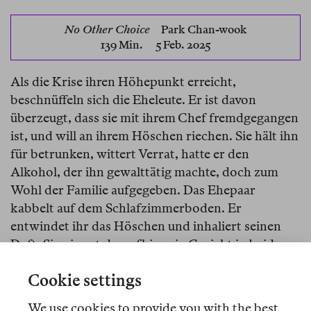
No Other Choice
Park Chan-wook
139 Min. 5 Feb. 2025
Als die Krise ihren Höhepunkt erreicht,
beschnüffeln sich die Eheleute. Er ist davon
überzeugt, dass sie mit ihrem Chef fremdgegangen
ist, und will an ihrem Höschen riechen. Sie hält ihn
für betrunken, wittert Verrat, hatte er den
Alkohol, der ihn gewalttätig machte, doch zum
Wohl der Familie aufgegeben. Das Ehepaar
kabbelt auf dem Schlafzimmerboden. Er
entwindet ihr das Höschen und inhaliert seinen
Duft. Sie nimmt daraufhin sein Gesicht in beide
Hände und beschnuppert seinen Atem. Geruch, so
Cookie settings
lernt man in dieser Szene aus Park Chan-wooks
No
Other Choice
, spielt in Südkoreas Kultur eine
We use cookies to provide you with the best