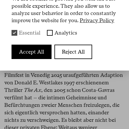
besondere Rolle. Denn er ist erbarmungslos. Man
possible experience. They also allow us to
kann ihn nicht schönreden und nur schlecht
analyze user behavior in order to constantly
übertünchen. Wie stark er soziale Unterschiede
improve the website for you.
Privacy Policy
markiert, wird mit Blick auf die Kunst Südkoreas
besonders klar.
Essential
Analytics
Olfaktorische Grenzen
Accept All
Reject All
Park Chan-wook nutzt die Dimension des
Geruchs, um in
No Other Choice
– einer beim
Filmfest in Venedig 2025 uraufgeführten Adaption
von Donald E. Westlakes 1997 erschienenem
Thriller
The Ax
, den 2005 schon Costa-Gavras
verfilmt hat – die intimen Geheimnisse und
Befürchtungen zweier Menschen freizulegen, die
sich eigentlich versprochen hatten, einander
nichts zu verschweigen. Es bleibt aber nicht bei
dieser privaten Ebene: Weitaus weniger