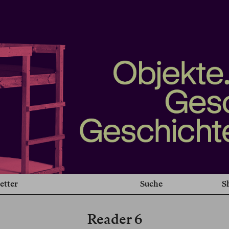
etter
Suche
S
Reader 6