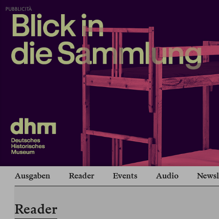
PUBBLICITÀ
Ausgaben
Reader
Events
Audio
Newsl
Reader