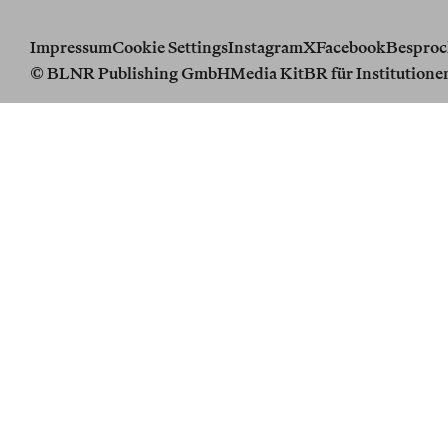
Impressum
Cookie Settings
Instagram
X
Facebook
Besproc
© BLNR Publishing GmbH
Media Kit
BR für Institutione