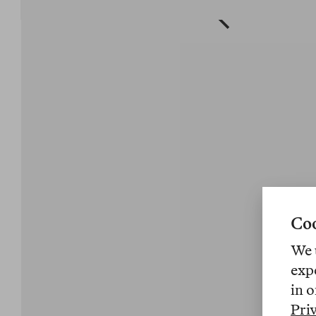
Coo
We 
exp
in o
Pri