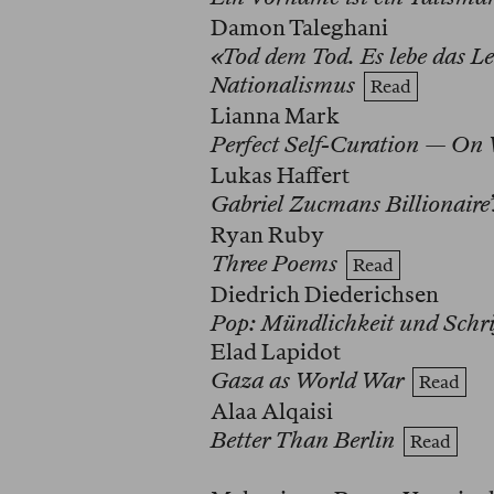
Damon Taleghani
«Tod dem Tod. Es lebe das L
Nationalismus
Read
Lianna Mark
Perfect Self-Curation — On 
Lukas Haffert
Gabriel Zucmans Billionaire’
Ryan Ruby
Three Poems
Read
Diedrich Diederichsen
Pop: Mündlichkeit und Schrif
Elad Lapidot
Gaza as World War
Read
Alaa Alqaisi
Better Than Berlin
Read