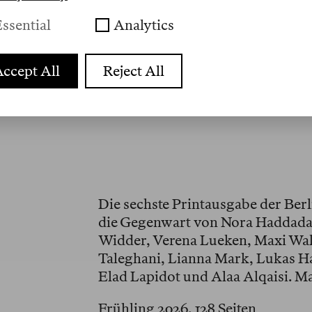
ssential
Analytics
ccept All
Reject All
Die sechste Printausgabe der Ber
die Gegenwart von Nora Haddada
Widder, Verena Lueken, Maxi Wal
Taleghani, Lianna Mark, Lukas Ha
Elad Lapidot und Alaa Alqaisi. M
Frühling 2026, 128 Seiten