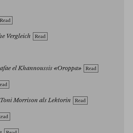
Read
he Vergleich
Read
Safae el Khannoussis «Oroppa»
Read
ead
Toni Morrison als Lektorin
Read
Read
n
Read