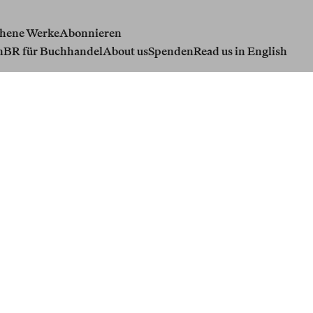
hene Werke
Abonnieren
n
BR für Buchhandel
About us
Spenden
Read us in English