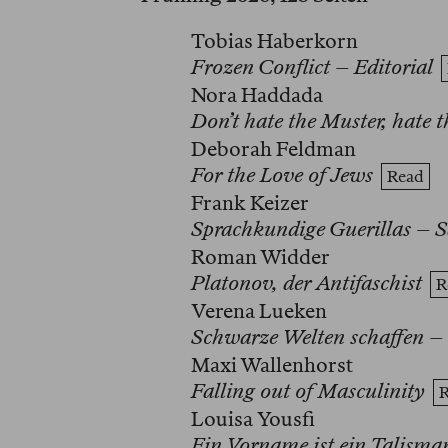
Tobias Haberkorn
Frozen Conflict – Editorial
Nora Haddada
Don’t hate the Muster, hate t
Deborah Feldman
For the Love of Jews
Read
Frank Keizer
Sprachkundige Guerillas – 
Roman Widder
Platonov, der Antifaschist
R
Verena Lueken
Schwarze Welten schaffen – 
Maxi Wallenhorst
Falling out of Masculinity
Louisa Yousfi
Ein Vorname ist ein Talisma