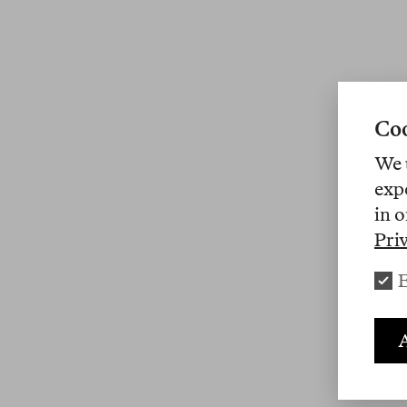
Coo
We 
exp
in o
Pri
E
A