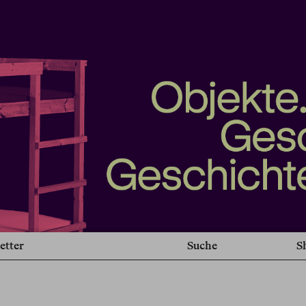
etter
Suche
S