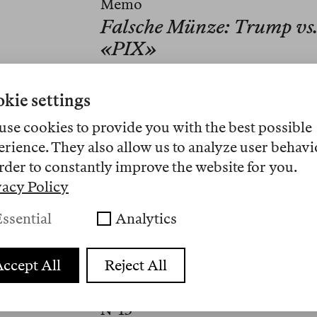
Memo
Falsche Münze: Trump vs
«PIX»
Nº 16
kie settings
use cookies to provide you with the best possible
Memo
erience. They also allow us to analyze user behavi
Where the Light Gets In
rder to constantly improve the website for you.
vacy Policy
Nº 15
ssential
Analytics
Review
Endlicher Spaß
ccept All
Reject All
Nº 13