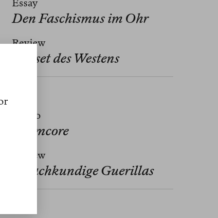
Essay
.
Den Faschismus im Ohr
Review
Sunset des Westens
Nº 18
or
Memo
Normcore
Review
Sprachkundige Guerillas
Nº 17