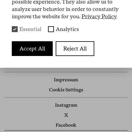
possible experience. They also allow us to
analyze user behavior in order to constantly
improve the website for you.
Privacy Policy
Artikel
Essential
Analytics
Nº 11
Accept All
Reject All
Review
Ein Irrtum, eine Strapaze
Impressum
Cookie Settings
Instagram
X
Facebook