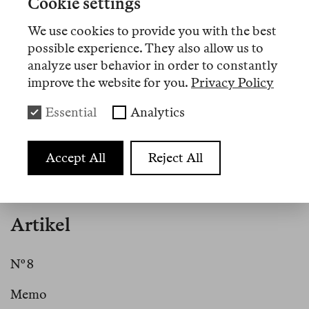
Cookie settings
palästinensische und arabische Plattformen. Im
Frühjahr 2024 erschien die von ihm und Mahmoud
We use cookies to provide you with the best
Al-Shaer herausgegebene Special Issue
Gaza!
possible experience. They also allow us to
Gaza! Gaza!
(ArabLit Quarterly/Majalla 28), die
analyze user behavior in order to constantly
Essays, Gedichte und Reflexionen von in Gaza
improve the website for you.
Privacy Policy
lebenden Schriftsteller:innen versammelt. Seine
Essential
Analytics
Gedichtsammlung
The Fortune Tellers Betrayed Me
gewann 2018 den Al Khalili Preis für Lyrik des
Palästinensischen Kulturforums.
Accept All
Reject All
Artikel
Nº 8
Memo