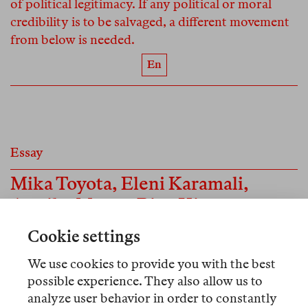
of political legitimacy. If any political or moral
credibility is to be salvaged, a different movement
from below is needed.
En
Essay
Mika Toyota
,
Eleni Karamali
,
Annika Meyer
,
Biao Xiang
Dying Alone
Cookie settings
Im Spätkapitalismus leben immer mehr Menschen
We use cookies to provide you with the best
allein – und sterben allein. Max-Planck-
possible experience. They also allow us to
Forschende haben untersucht, wie Gesellschaften
analyze user behavior in order to constantly