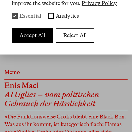
mit dem einsamen Sterben umgehen. Während
improve the website for you.
Privacy Policy
Deutschland dabei offenbar nur an Crime und
Essential
Analytics
Krimis denken kann, sucht man in Japan wirkliche
Antworten auf die Einsamkeit.
+ En
Accept All
Reject All
Memo
Enis Maci
AI Uglies – vom politischen
Gebrauch der Hässlichkeit
«Die Funktionsweise Groks bleibt eine Black Box.
Was aus ihr kommt, ist kategorisch flach: Hamas
oder Siedler, Krake oder Oktopus, alles sieht