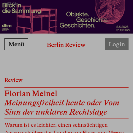
ANZEIGE
Menü
Login
Berlin Review
Review
Florian Meinel
Meinungsfreiheit heute oder Vom
Sinn der unklaren Rechtslage
Warum ist es leichter, einen sehnsüchtigen
Ausspruch über das Land «vom Fluss zum Meer»