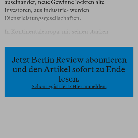
auseinander, neue Gewinne lockten alte
Investoren, aus Industrie- wurden
Dienstleistungsgesellschaften.
In Kontinentaleuropa, mit seinen starken
kommunistischen Parteien, insbesondere in
Frankreich und Italien, und mit der
Sondersituation des geteilten Deutschlands, war
Jetzt Berlin Review abonnieren
ein ähnlich konfrontatives Vorgehen undenkbar.
und den Artikel sofort zu Ende
Zu groß das Risiko, dass alte Wunden aufplatzten;
lesen.
zu frisch die Erinnerungen an die Jahre zwischen
Schon registriert? Hier anmelden.
den Weltkriegen.