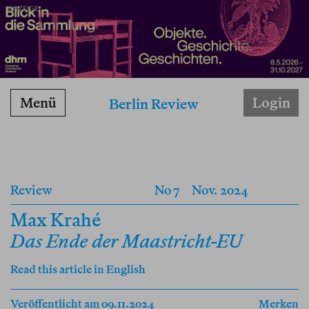
ANZEIGE
Menü
Login
Berlin Review
Review
No 7
Nov. 2024
Max Krahé
Das Ende der Maastricht-EU
Read this article in English
Veröffentlicht am 09.11.2024
Merken