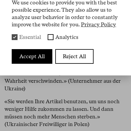
We use cookies to provide you with the best
Lage mit aller Kraft aufrechterhalten werden. Und
possible experience. They also allow us to
das bedeutet gerade jetzt, von solchen
analyze user behavior in order to constantly
Angelegenheiten so wenig wie möglich
improve the website for you.
Privacy Policy
anzuerkennen!» (Universitätsdozent aus
Essential
Analytics
Deutschland)
«Wenn Sie über die Mobilisierung schreiben,
Accept All
Reject All
versuchen Sie die Situation von verschiedenen
Seiten zu beleuchten. Am einfachsten ist es, sich
auf eine Seite zu stellen, aber dann wird die
Wahrheit verschwinden.» (Unternehmer aus der
Ukraine)
«Sie werden Ihre Artikel benutzen, um uns noch
weniger Hilfe zukommen zu lassen. Und dann
müssen noch mehr Menschen sterben.»
(Ukrainischer Freiwilliger in Polen)