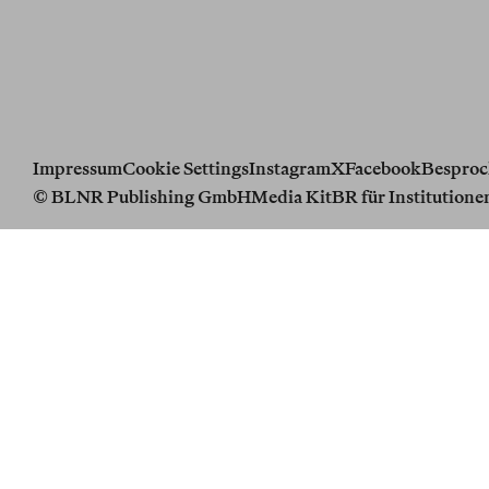
Impressum
Cookie Settings
Instagram
X
Facebook
Besproc
© BLNR Publishing GmbH
Media Kit
BR für Institutione