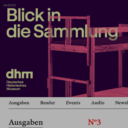
ANZEIGE
Ausgaben
Reader
Events
Audio
Newsl
Ausgaben
Nº3