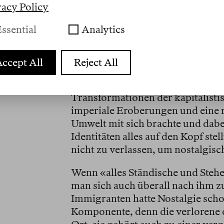
vacy Policy
«Leiden» oder «Trauer» –, und s
ssential
Analytics
Als Hofer 1752 starb, konnte er n
die für eine spezifisch schweizer
Art globaler Daseinszustand wer
ccept All
Reject All
der Geschichte haben sich seithe
immer fernere Länder auszuwande
Transformationen der kapitalisti
imperiale Eroberungen und eine 
Umwelt mit sich brachte und dabe
Identitäten alles auf den Kopf ste
nicht zu verlassen, um nostalgisch
Wenn «alles Ständische und Steh
man sich auch überall nach ihm z
Immigranten hatte Nostalgie sch
Komponente, denn die verlorene o