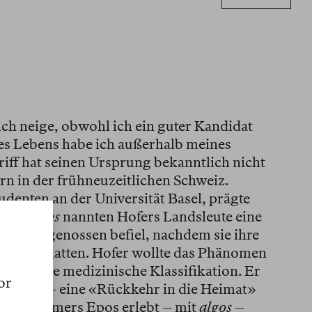
 ich neige, obwohl ich ein guter Kandidat
nes Lebens habe ich außerhalb meines
iff hat seinen Ursprung bekanntlich nicht
rn in der frühneuzeitlichen Schweiz.
denten an der Universität Basel, prägte
ie du Pays
nannten Hofers Landsleute eine
unge Eidgenossen befiel, nachdem sie ihre
lassen hatten. Hofer wollte das Phänomen
 ihm eine medizinische Klassifikation. Er
or
t
nostos
– eine «Rückkehr in die Heimat»
ie in Homers Epos erlebt – mit
algos
–