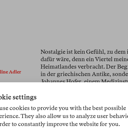
Nostalgie ist kein Gefühl, zu dem
dafür wäre, denn ein Viertel mei
Heimatlandes verbracht. Der Begr
line Adler
in der griechischen Antike, sonde
Johannes Hofer, einem Medizinstu
ihn 1688.
Heimweh
oder
la Malad
mysteriöse Krankheit, die viele j
kie settings
schweizerischen Heimatdörfer ver
use cookies to provide you with the best possible
wissenschaftlich erfassen und gab
erience. They also allow us to analyze user behavi
kombinierte das griechische Wor
rder to constantly improve the website for you.
oder «Heimkehr», wie Odysseus s