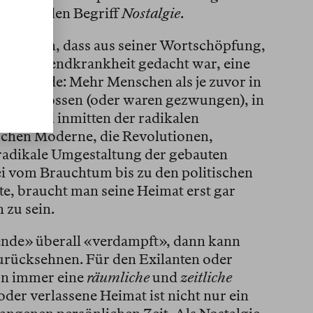
chöpfte den Begriff
Nostalgie
.
icht ahnen, dass aus seiner Wortschöpfung,
ische Jugendkrankheit gedacht war, eine
den würde: Mehr Menschen als je zuvor in
r entschlossen (oder waren gezwungen), in
rn, und inmitten der radikalen
schen Moderne, die Revolutionen,
radikale Umgestaltung der gebauten
i vom Brauchtum bis zu den politischen
llte, braucht man seine Heimat erst gar
 zu sein.
ende» überall «verdampft», dann kann
urücksehnen. Für den Exilanten oder
on immer eine
räumliche
und
zeitliche
der verlassene Heimat ist nicht nur ein