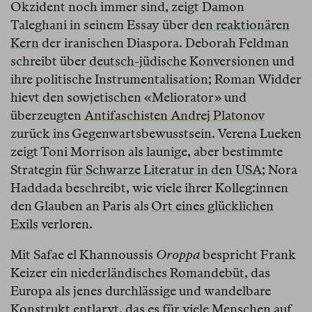
Okzident noch immer sind, zeigt Damon
Taleghani in seinem Essay über
den reaktionären
Kern
der iranischen Diaspora. Deborah Feldman
schreibt über
deutsch-jüdische Konversionen
und
ihre politische Instrumentalisation; Roman Widder
hievt den sowjetischen «Meliorator» und
überzeugten
Antifaschisten Andrej Platonov
zurück ins Gegenwartsbewusstsein. Verena Lueken
zeigt Toni Morrison als launige, aber bestimmte
Strategin
für Schwarze Literatur in den USA
; Nora
Haddada beschreibt, wie viele ihrer Kolleg:innen
den Glauben an Paris als
Ort eines glücklichen
Exils
verloren.
Mit Safae el Khannoussis
Oroppa
bespricht Frank
Keizer ein
niederländisches Romandebüt
, das
Europa als jenes durchlässige und wandelbare
Konstrukt entlarvt, das es für viele Menschen auf