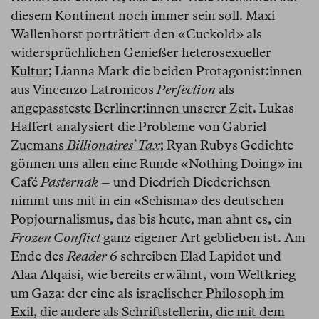
diesem Kontinent noch immer sein soll. Maxi
Wallenhorst porträtiert den «Cuckold» als
widersprüchlichen
Genießer heterosexueller
Kultur
; Lianna Mark die beiden Protagonist:innen
aus Vincenzo Latronicos
Perfection
als
angepassteste Berliner:innen unserer Zeit
. Lukas
Haffert analysiert die Probleme von
Gabriel
Zucmans
Billionaires’ Tax
; Ryan Rubys Gedichte
gönnen uns allen eine Runde «Nothing Doing» im
Café
Pasternak
– und Diedrich Diederichsen
nimmt uns mit in ein «Schisma» des deutschen
Popjournalismus, das bis heute, man ahnt es, ein
Frozen Conflict
ganz eigener Art geblieben ist. Am
Ende des
Reader 6
schreiben Elad Lapidot und
Alaa Alqaisi, wie bereits erwähnt, vom Weltkrieg
um Gaza: der eine als
israelischer Philosoph im
Exil
, die andere als Schriftstellerin,
die mit dem