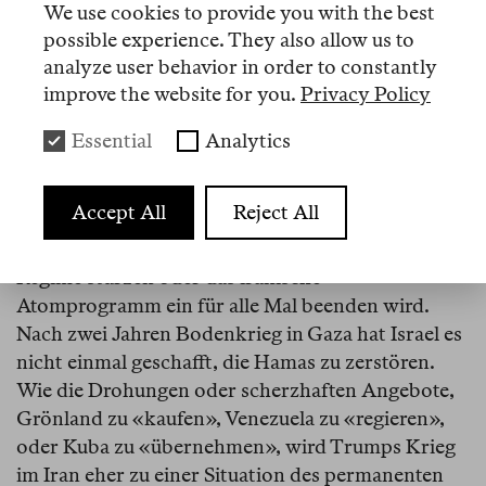
We use cookies to provide you with the best
dieses heißen Regionalkriegs zwischen den beiden
possible experience. They also allow us to
stärksten Militärblöcken des Nahen Ostens, der
analyze user behavior in order to constantly
neben seiner Zerstörungswirkung auf Zivilisten
improve the website for you.
Privacy Policy
und Infrastruktur gerade dabei ist, eine weltweite
Energiekrise auszulösen, über
eingefrorene
Essential
Analytics
Konflikte
nachzudenken. Doch selbst wenn er
noch Wochen dauern sollte, ist es
Accept All
Reject All
unwahrscheinlich, dass der illegale Luftkrieg der
USA und Israels gegen die Islamische Republik das
Regime stürzen oder das iranische
Atomprogramm ein für alle Mal beenden wird.
Nach zwei Jahren Bodenkrieg in Gaza hat Israel es
nicht einmal geschafft, die Hamas zu zerstören.
Wie die Drohungen oder scherzhaften Angebote,
Grönland zu «kaufen», Venezuela zu «regieren»,
oder Kuba zu «übernehmen», wird Trumps Krieg
im Iran eher zu einer Situation des permanenten