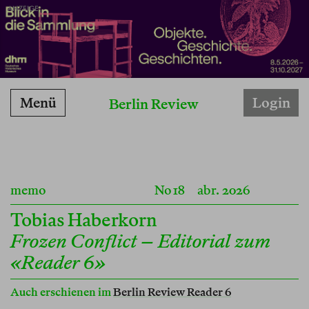
ANZEIGE
Menü
Login
Berlin Review
memo
No 18
abr. 2026
Tobias Haberkorn
Frozen Conflict – Editorial zum
«Reader 6»
Auch erschienen im
Berlin Review Reader 6