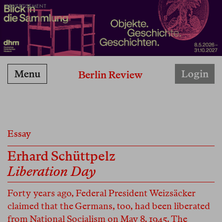
ADVERTISEMENT
Menu
Login
Berlin Review
Essay
Erhard Schüttpelz
Liberation Day
Forty years ago, Federal President Weizsäcker
claimed that the Germans, too, had been liberated
from National Socialism on May 8, 1945. The