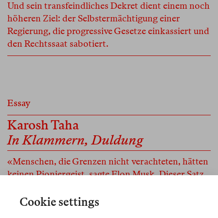
Und sein transfeindliches Dekret dient einem noch
höheren Ziel: der Selbstermächtigung einer
Regierung, die progressive Gesetze einkassiert und
den Rechtssaat sabotiert.
Essay
Karosh Taha
In Klammern, Duldung
«Menschen, die Grenzen nicht verachteten, hätten
keinen Pioniergeist, sagte Elon Musk. Dieser Satz
wird mich nicht verlassen, nicht die Sätze werden
mich verlassen.» Eine Erzählung über das Leben in
Cookie settings
Duldung, das Menschen zum Verharren an Orten