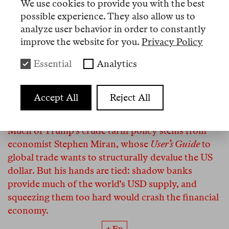
We use cookies to provide you with the best
zwingt, an denen sie nicht bleiben dürfen.
possible experience. They also allow us to
analyze user behavior in order to constantly
improve the website for you.
Privacy Policy
Essential
Analytics
Review
Andrea Binder
Accept All
Reject All
You Lose—I Win
Much of Trump’s crude tariff policy stems from
economist Stephen Miran, whose
User’s Guide
to
global trade wants to structurally devalue the US
dollar. But his hands are tied: shadow banks
provide much of the world’s USD supply, and
squeezing them too hard would crash the financial
economy.
+ En