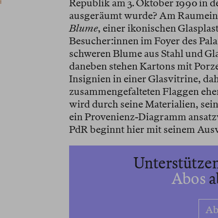
Republik am 3. Oktober 1990 in d
ausgeräumt wurde? Am Raumeing
Blume
, einer ikonischen Glasplast
Besucher:innen im Foyer des Pala
schweren Blume aus Stahl und Gla
daneben stehen Kartons mit Porze
Insignien in einer Glasvitrine, da
zusammengefalteten Flaggen ehema
wird durch seine Materialien, sein
ein Provenienz-Diagramm ansatzwei
PdR beginnt hier mit seinem Aus
Unterstützen
Abos
a
Ab