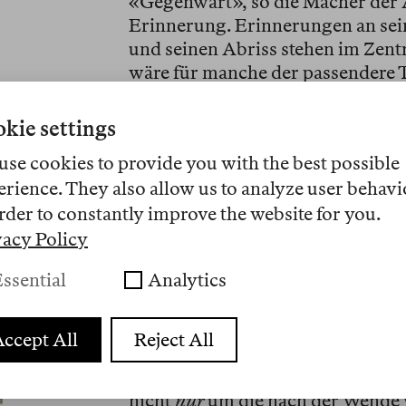
«Gegenwart», so die Macher der Au
Erinnerung. Erinnerungen an sei
und seinen Abriss stehen im Zen
wäre für manche der passendere 
away». Nachdem ein kleiner Kreis 
jahrelang intensive Lobbyarbeit b
kie settings
15-monatigen «Schlosssimulation»
use cookies to provide you with the best possible
Höhepunkt gefunden hatte, besch
erience. They also allow us to analyze user behavi
Palasts, der nur 14 Jahre lang in 
rder to constantly improve the website for you.
gestanden hatte.
vacy Policy
Die leere Mitte
ssential
Analytics
Mit dem Abriss folgte man der 
Historische Mitte Berlin
, deren n
ccept All
Reject All
Ziel der Rekonstruktion sollte d
Mitte» Berlins im verputzten Glan
nicht
nur
um die nach der Wende w