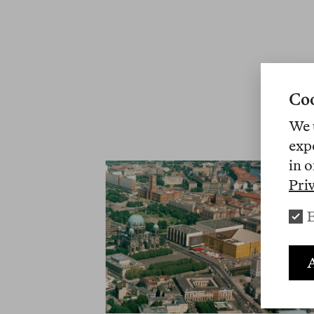
Coo
We 
exp
in o
Pri
E
A