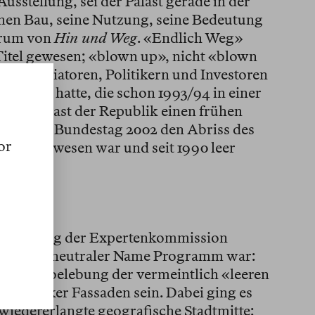
sstellung, sei der Palast gerade in der
nen Bau, seine Nutzung, seine Bedeutung
trum von
Hin und Weg
. «Endlich Weg»
Titel gewesen; «blown up», nicht «blown
von Initiatoren, Politikern und Investoren
etrieben hatte, die schon 1993/94 in einer
 am Palast der Republik einen frühen
loss der Bundestag 2002 den Abriss des
or
Betrieb gewesen war und seit 1990 leer
Empfehlung der Expertenkommission
icht ganz neutraler Name Programm war:
ie Wiederbelebung der vermeintlich «leeren
z barocker Fassaden sein. Dabei ging es
iedererlangte geografische Stadtmitte: