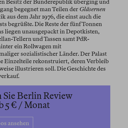
en Besitz der Bunderepublik überging und
ang begegnet man Teilen der
Gläsernen
ik aus dem Jahr 1976, die einst auch die
sts begrüßte. Die Reste der fünf Tonnen
s liegen unausgepackt in Depotkisten,
llan-Tellern und Tassen samt PdR-
hinter ein Rollwagen mit
liger sozialistischer Länder. Der Palast
e Einzelteile rekonstruiert, deren Verbleib
se illustrieren soll. Die Geschichte des
verkauf.
 Sie Berlin Review
b 5 € / Monat
os ansehen