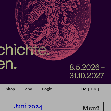
Shop
Abo
Login
De
|
En
|
+
Juni 2024
Menü