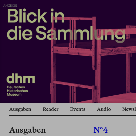
ANZEIGE
Ausgaben
Reader
Events
Audio
Newsl
Ausgaben
Nº4