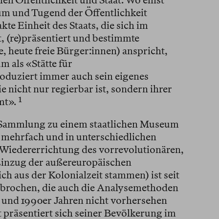
n Öffentlichkeit und Staat. Wo einst
m und Tugend der Öffentlichkeit
akte Einheit des Staats, die sich im
, (re)präsentiert und bestimmte
e, heute freie Bürger:innen) anspricht,
 als «Stätte für
duziert immer auch sein eigenes
e nicht nur regierbar ist, sondern ihrer
t».⁠
1
 Sammlung zu einem staatlichen Museum
z mehrfach und in unterschiedlichen
 Wiedererrichtung des vorrevolutionären,
Einzug der außereuropäischen
ch aus der Kolonialzeit stammen) ist seit
ebrochen, die auch die Analysemethoden
 und 1990er Jahren nicht vorhersehen
 präsentiert sich seiner Bevölkerung im