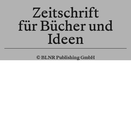
Zeitschrift
für Bücher und
Ideen
© BLNR Publishing GmbH
Media Kit
BR für Institutionen
BR für Buchhandel
About us
Spenden
Read us in English
Subscribe