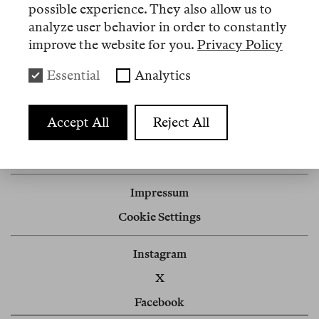
possible experience. They also allow us to
analyze user behavior in order to constantly
Artikel
improve the website for you.
Privacy Policy
Essential
Analytics
Nº 2
Review
Accept All
Reject All
Frau ohne Eigenschaften
Impressum
Cookie Settings
Instagram
X
Facebook