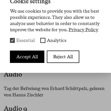
Cookie settings
Artikel
We use cookies to provide you with the best
possible experience. They also allow us to
analyze user behavior in order to constantly
Nº 11
improve the website for you.
Privacy Policy
Essay
Essential
Analytics
Tag der Befreiung
Accept All
Reject All
Audio
Tag der Befreiung von Erhard Schüttpelz, gelesen
von Hanns Zischler
Audio 9