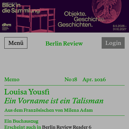
ANZEIGE
Menü
Login
Berlin Review
Memo
No 18
Apr. 2026
Louisa Yousfi
Ein Vorname ist ein Talisman
Aus dem Französischen von
Milena Adam
Ein Buchauszug
Erscheint auch in
Berlin Review Reader 6