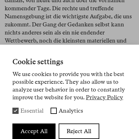
damals, von heute und auch über die Vornamen
kommender Tage. Die rechte und treffende
Namensgebung ist die wichtigste Aufgabe, die uns
zukommt. Der Gang der Gedanken selbst kann
nichts anderes sein als ein nie endender
Wettbewerb, noch die kleinsten materiellen und
immateriellen Dinge zu benennen. Aber begreift
man je die ganze Tragweite des Akts, einem der
Cookie settings
Seele vollen Menschen seinen Namen zu geben?
Nun, so wisse, dass ich mich dazu entschließen
We use cookies to provide you with the best
muss, daran zu zweifeln, denn sonst wären diese
possible experience. They also allow us to
Vornamen, die mir im Lärm der Welt zu Ohren
analyze user behavior in order to constantly
kommen, wohl kaum ungestraft vergeben worden.
improve the website for you.
Privacy Policy
Essential
Analytics
Accept All
Reject All