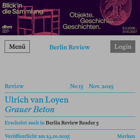
ANZEIGE
Menü
Login
Berlin Review
Review
No 15
Nov. 2025
Ulrich van Loyen
Grauer Beton
Erscheint auch in
Berlin Review Reader 5
Veröffentlicht am 23.10.2025
Merken