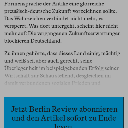
Formensprache der Antike eine glorreiche
preußisch-deutsche Zukunft vorzeichnen sollte.
Das Wahrzeichen verbindet nicht mehr, es
versperrt. Was dort untergeht, scheint hier nicht
mehr auf: Die vergangenen Zukunftserwartungen
blockieren Deutschland.
Zu ihnen gehörte, dass dieses Land einig, mächtig
und weiß sei, aber auch gerecht, seine
Überlegenheit im beispielgebenden Erfolg seiner
Wirtschaft zur Schau stellend, desgleichen im
damit verbundenen sozialen Frieden und
selbstverständlich in seiner geschichtlichen
Läuterung. Ein Land, in dem sich die Tugend des
Einzelnen in der Kollektivtugend abbildet, ja aus
Jetzt Berlin Review abonnieren
dieser erst ihre Legitimation erfährt; das in der
und den Artikel sofort zu Ende
Gegenwart nicht nur mithält, sondern ihre
lesen.
Rahmenbedingungen maßgeblich selbst