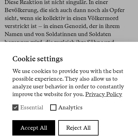
Diese Reaktion ist nicht singulär. In einer
Bevölkerung, die sich auch dann noch als Opfer
sieht, wenn sie kollektiv in einen Völkermord
verstrickt ist – in einen Genozid, der in ihrem
Namen und von Soldatinnen und Soldaten
begangen wird, die zugleich ihre Söhne und
Töchter, Enkelkinder, Ehepartner oder Eltern sind
Cookie settings
–, ist sie nicht einmal besonders überraschend. Da
ich aber in Israel aufgewachsen bin, selbst in den
We use cookies to provide you with the best
israelischen Streitkräften gedient und Familie und
possible experience. They also allow us to
Freunde in diesem Land habe, sind mein Entsetzen
analyze user behavior in order to constantly
und meine Bestürzung auf schmerzhafte Weise
improve the website for you.
Privacy Policy
persönlich.
Essential
Analytics
Accept All
Reject All