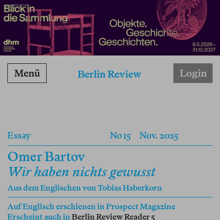
ANZEIGE
Menü
Login
Berlin Review
Essay
No 15
Nov. 2025
Omer Bartov
Wir haben nichts gewusst
Aus dem Englischen von
Tobias Haberkorn
Auf Englisch erschienen in
Prospect Magazine
Erscheint auch in
Berlin Review Reader 5