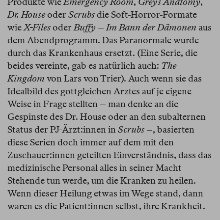
Produkte wie
Emergency Room
,
Grey’s Anatomy
,
Dr. House
oder
Scrubs
die Soft-Horror-Formate
wie
X-Files
oder
Buffy – Im Bann der Dämonen
aus
dem Abendprogramm. Das Paranormale wurde
durch das Krankenhaus ersetzt. (Eine Serie, die
beides vereinte, gab es natürlich auch:
The
Kingdom
von Lars von Trier). Auch wenn sie das
Idealbild des gottgleichen Arztes auf je eigene
Weise in Frage stellten – man denke an die
Gespinste des Dr. House oder an den subalternen
Status der PJ-Ärzt:innen in
Scrubs –
, basierten
diese Serien doch immer auf dem mit den
Zuschauer:innen geteilten Einverständnis, dass das
medizinische Personal alles in seiner Macht
Stehende tun werde, um die Kranken zu heilen.
Wenn dieser Heilung etwas im Wege stand, dann
waren es die Patient:innen selbst, ihre Krankheit.