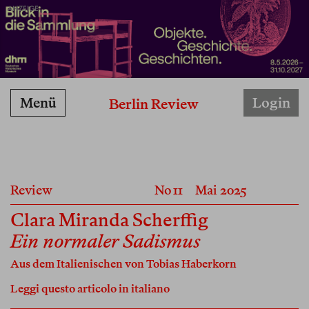
ANZEIGE
Menü
Login
Berlin Review
Review
No 11
Mai 2025
Clara Miranda Scherffig
Ein normaler Sadismus
Aus dem Italienischen von
Tobias Haberkorn
Leggi questo articolo in italiano