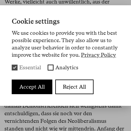
Werke, vielleicht auch unwillentlich, aus der
politischen Relevanz ihres Themas Kapital.
Cookie settings
Die Konzerte mit Töpfen und Schöpflöffeln, die im
Höhepunkt der Pandemie in den Städten zum
We use cookies to provide you with the best
Dank an das Gesundheitspersonal abgehalten
possible experience. They also allow us to
wurden, hatten dieselbe naiv-untersteuerte
analyze user behavior in order to constantly
Qualität wie Sitzkreise oder Friedensfahnen, die
improve the website for you.
Privacy Policy
man noch Anfang der 2000er als Kritik an der
Essential
Analytics
rechten Regierung auf den Straßen und Plätzen
Italiens beobachten konnte. Auch wenn es zu
beiden Zeitpunkten der Ausdruck eines
Accept All
Reject All
Aktionismus war, der mehr vom Affekt als von
wirklicher Analyse getragen ist, können die
damals Demonstrierenden sich wenigstens damit
entschuldigen, dass sie noch vor den
vernichtenden Folgen des Neoliberalismus
standen und nicht wie wir mittendrin. Anfang der