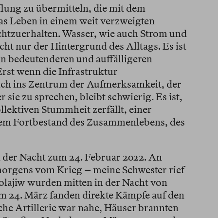
flung zu übermitteln, die mit dem
as Leben in einem weit verzweigten
tzuerhalten. Wasser, wie auch Strom und
icht nur der Hintergrund des Alltags. Es ist
on bedeutenderen und auffälligeren
rst wenn die Infrastruktur
ich ins Zentrum der Aufmerksamkeit, der
 sie zu sprechen, bleibt schwierig. Es ist,
llektiven Stummheit zerfällt, einer
em Fortbestand des Zusammenlebens, des
 der Nacht zum 24. Februar 2022. An
morgens vom Krieg – meine Schwester rief
lajiw wurden mitten in der Nacht von
m 24. März fanden direkte Kämpfe auf den
sche Artillerie war nahe, Häuser brannten