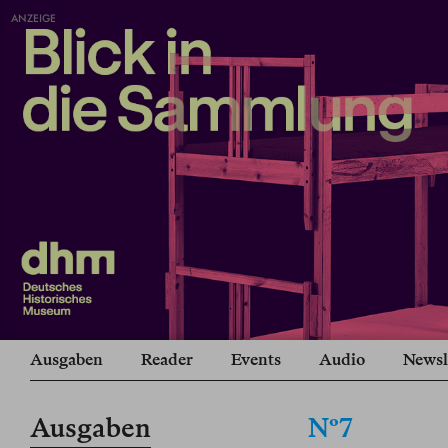
ANZEIGE
Ausgaben
Reader
Events
Audio
Newsl
Ausgaben
Nº7