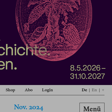
Shop
Abo
Login
De
|
En
|
+
Nov. 2024
Menü