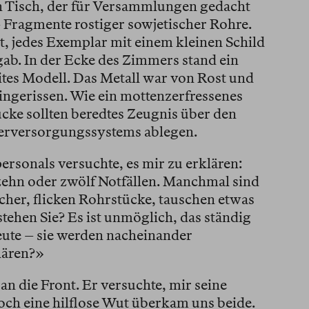
n Tisch, der für Versammlungen gedacht
– Fragmente rostiger sowjetischer Rohre.
t, jedes Exemplar mit einem kleinen Schild
gab. In der Ecke des Zimmers stand ein
ites Modell. Das Metall war von Rost und
ingerissen. Wie ein mottenzerfressenes
ücke sollten beredtes Zeugnis über den
erversorgungssystems ablegen.
rsonals versuchte, es mir zu erklären:
 zehn oder zwölf Notfällen. Manchmal sind
cher, flicken Rohrstücke, tauschen etwas
tehen Sie? Es ist unmöglich, das ständig
Leute – sie werden nacheinander
lären?»
an die Front. Er versuchte, mir seine
och eine hilflose Wut überkam uns beide.