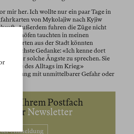
r mir her. Ich wollte nur ein paar Tage in
kfahrkarten von Mykolajiw nach Kyjiw
rkauft. Außerdem fuhren die Züge nicht
en Bahnhöfen tauchten in meinen
 Ausfahrten aus der Stadt könnten
d der nächste Gedanke: «Ich kenne dort
eute, über solche Ängste zu sprechen. Sie
or
ebräuche des Alltags im Krieg»
Verbindung mit unmittelbarer Gefahr oder
te in Ihrem Postfach
enloser
Newsletter
tter-Anmeldung