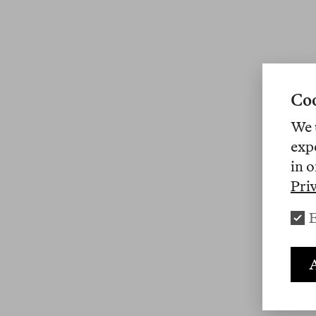
Coo
We 
exp
in o
Pri
E
A