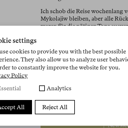
Ich schob die Reise wochenlang vo
Mykolajiw bleiben, aber alle Rüc
waren für die nötigen Tage ausve
jeden Tag. Bilder von beschossen
kie settings
Erinnerungen auf. Alle Ausgänge,
jederzeit geschlossen werden. Un
use cookies to provide you with the best possible
niemanden!» Es ist nicht üblich h
erience. They also allow us to analyze user behavi
scheinen über die «Regeln und G
rder to constantly improve the website for you.
hinauszugehen, wo Angst nur in 
vacy Policy
Verwundung aufkommen darf.
ssential
Analytics
Die besten Tex
Unser kost
ccept All
Reject All
Newsle