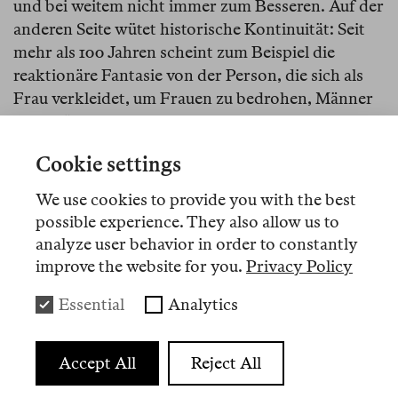
und bei weitem nicht immer zum Besseren. Auf der
anderen Seite wütet historische Kontinuität: Seit
mehr als 100 Jahren scheint zum Beispiel die
reaktionäre Fantasie von der Person, die sich als
Frau verkleidet, um Frauen zu bedrohen, Männer
zu verführen und Kinder zu indoktrinieren, nichts
an Gewaltpotenzial einzubüßen, im Gegenteil.
Cookie settings
Bei vielen, die sich mit diesen Umständen
We use cookies to provide you with the best
auseinandersetzen, wächst das Misstrauen, dass
possible experience. They also allow us to
die liberalen Ansätze, die Queer Theory oder
analyze user behavior in order to constantly
LGBTQ-Aktivismus in den letzten Jahrzehnten
improve the website for you.
Privacy Policy
bestimmt haben, dieses Auseinanderklaffen von
kultureller Sichtbarkeit und prekären
Essential
Analytics
Lebensrealitäten sinnvoll beschreiben können.
Der im vergangenen September bei Suhrkamp
Accept All
Reject All
erschienene Sammelband
Queer Studies
reflektiert